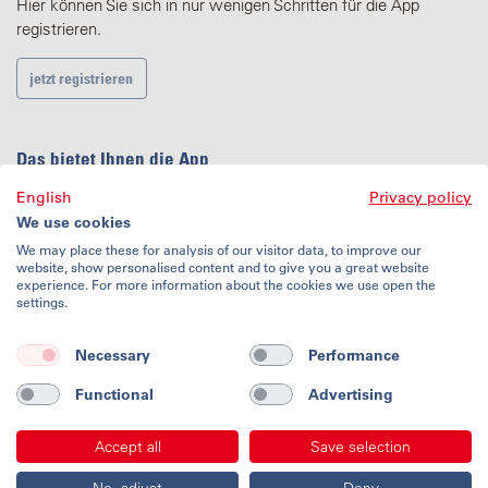
Hier können Sie sich in nur wenigen Schritten für die App
registrieren.
jetzt registrieren
Das bietet Ihnen die App
English
Privacy policy
Info-Tour ansehen
We use cookies
Ohne Anmeldung starten
We may place these for analysis of our visitor data, to improve our
website, show personalised content and to give you a great website
experience. For more information about the cookies we use open the
settings.
Nutzungsbedingungen
Datenschutz
Necessary
Performance
Impressum
Kontakt
Functional
Advertising
Accept all
Save selection