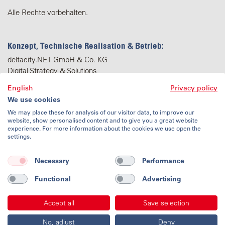
Alle Rechte vorbehalten.
Konzept, Technische Realisation & Betrieb:
deltacity.NET GmbH & Co. KG
Digital Strategy & Solutions
www.deltacity.net
English
Privacy policy
We use cookies
We may place these for analysis of our visitor data, to improve our
website, show personalised content and to give you a great website
experience. For more information about the cookies we use open the
settings.
Nutzungsbedingungen
Datenschutz
Necessary
Performance
Impressum
Kontakt
Functional
Advertising
Accept all
Save selection
No, adjust
Deny