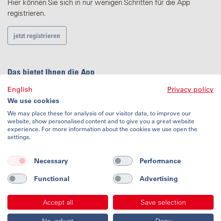
Hier können Sie sich in nur wenigen Schritten für die App
registrieren.
jetzt registrieren
Das bietet Ihnen die App
English
Privacy policy
Info-Tour ansehen
We use cookies
Ohne Anmeldung starten
We may place these for analysis of our visitor data, to improve our
website, show personalised content and to give you a great website
experience. For more information about the cookies we use open the
settings.
Nutzungsbedingungen
Datenschutz
Necessary
Performance
Impressum
Kontakt
Functional
Advertising
Accept all
Save selection