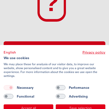
Check starten
English
Privacy policy
We use cookies
We may place these for analysis of our visitor data, to improve our
website, show personalised content and to give you a great website
experience. For more information about the cookies we use open the
settings.
Nutzungsbedingungen
Datenschutz
Necessary
Performance
Impressum
Kontakt
Functional
Advertising
Accept all
Save selection