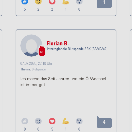
1
5
2
2
1
0
Florian B.
Interregionale Blutspende SRK (BE/VD/VS)
65
07.07.2026, 22:10 Uhr
Thema:
Blutspende
Ich mache das Seit Jahren und ein Öl Wechsel
ist immer gut
4
0
0
5
1
0