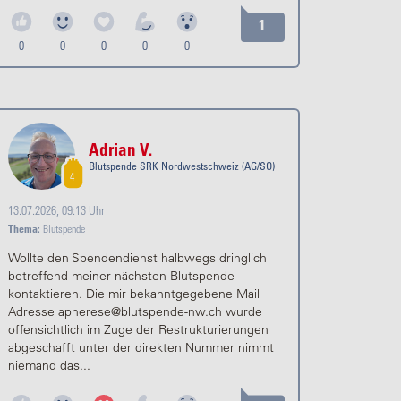
1
0
0
0
0
0
Adrian V.
Blutspende SRK Nordwestschweiz (AG/SO)
4
13.07.2026, 09:13 Uhr
Thema:
Blutspende
Wollte den Spendendienst halbwegs dringlich
betreffend meiner nächsten Blutspende
kontaktieren. Die mir bekanntgegebene Mail
Adresse apherese@blutspende-nw.ch wurde
offensichtlich im Zuge der Restrukturierungen
abgeschafft unter der direkten Nummer nimmt
niemand das...