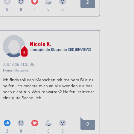
2
0
0
1
0
0
Nicole K.
Interregionale Blutspende SRK (BE/VD/VS)
5
06.07.2026, 11:37 Uhr
Thema:
Blutspende
Ich finds toll den Menschen mit meinem Blut zu
helfen, ich möchte mich an alle wenden die das
noch nicht tun. Warum warten? Helfen ist immer
eine gute Sache. Ich...
0
2
0
1
0
0