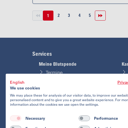
2
3
4
5
<
1
>
Services
Meine Blutspende
Ka
Termine
English
Priva
Blutspendeausweis
We use cookies
Blutspende Fragebogen
We may place these for analysis of our visitor data, to improve our websi
personalised content and to give you a great website experience. For mo
information about the cookies we use open the settings.
Meine Spenden
Necessary
Performance