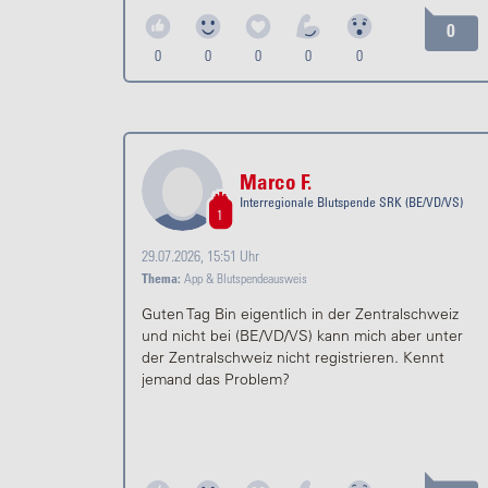
0
0
0
0
0
0
Marco F.
Interregionale Blutspende SRK (BE/VD/VS)
1
29.07.2026, 15:51 Uhr
Thema:
App & Blutspendeausweis
Guten Tag Bin eigentlich in der Zentralschweiz
und nicht bei (BE/VD/VS) kann mich aber unter
der Zentralschweiz nicht registrieren. Kennt
jemand das Problem?