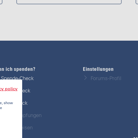
nn ich spenden?
Einstellungen
Spende-Check
Forums-Profil
cy policy
Travel-Check
Impf-Check
te, show
re
Meine Impfungen
Meine Reisen