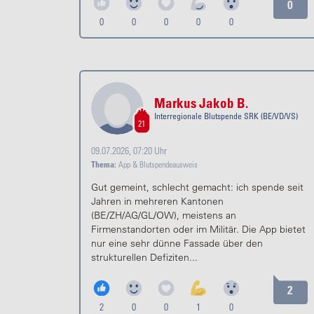
0
0
0
0
0
0
Markus Jakob B.
Interregionale Blutspende SRK (BE/VD/VS)
21
09.07.2026, 07:20 Uhr
Thema:
App & Blutspendeausweis
Gut gemeint, schlecht gemacht: ich spende seit
Jahren in mehreren Kantonen
(BE/ZH/AG/GL/OW), meistens an
Firmenstandorten oder im Militär. Die App bietet
nur eine sehr dünne Fassade über den
strukturellen Defiziten...
2
2
0
0
1
0