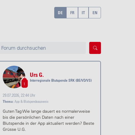
DE
FR
IT
EN
Urs G.
Interregionale Blutspende SRK (BE/VD/VS)
1
29.07.2026, 22:44 Uhr
Thema:
App & Blutspendeausweis
Guten Tag Wie lange dauert es normalerweise
bis die persönlichen Daten nach einer
Blutspende in der App aktualiert werden? Beste
Grüsse U.G.