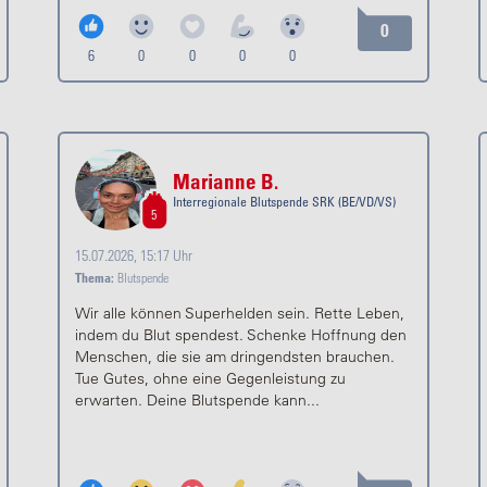
0
6
0
0
0
0
Marianne B.
Interregionale Blutspende SRK (BE/VD/VS)
5
15.07.2026, 15:17 Uhr
Thema:
Blutspende
Wir alle können Superhelden sein. Rette Leben,
indem du Blut spendest. Schenke Hoffnung den
Menschen, die sie am dringendsten brauchen.
Tue Gutes, ohne eine Gegenleistung zu
erwarten. Deine Blutspende kann...