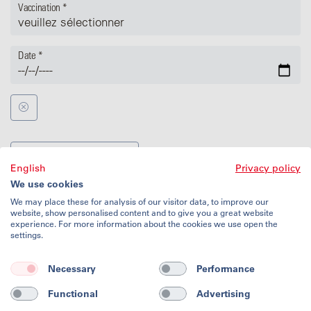
Vaccination
*
Date
*
Ajouter d'autres vaccins
English
Privacy policy
We use cookies
We may place these for analysis of our visitor data, to improve our
website, show personalised content and to give you a great website
experience. For more information about the cookies we use open the
settings.
Conditions d'utilisation
Protection des données
Necessary
Performance
Mention
Contact
Functional
Advertising