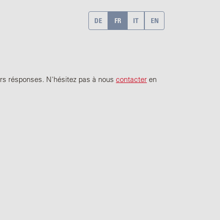
DE
FR
IT
EN
eurs résponses. N'hésitez pas à nous
contacter
en