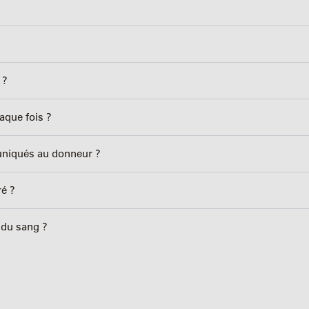
 ?
haque fois ?
uniqués au donneur ?
ré ?
 du sang ?