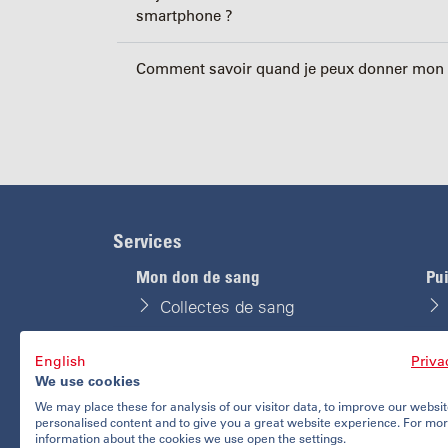
smartphone ?
Comment savoir quand je peux donner mon s
Services
Mon don de sang
Pu
Collectes de sang
Carte de donneur
English
Priva
We use cookies
Questionnaire médical
We may place these for analysis of our visitor data, to improve our websi
personalised content and to give you a great website experience. For mo
Mes dons
information about the cookies we use open the settings.