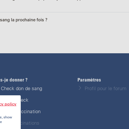
ang la prochaine fois ?
is-je donner ?
Paramètres
Check don de sang
Profil pour le forum
Travel-Check
cy policy
Check vaccination
te, show
re
Mes vaccinations