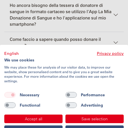
Ho ancora bisogno della tessera di donatore di
sangue in formato cartaceo se utilizzo l'App La Mia
Donazione di Sangue e ho l'applicazione sul mio
smartphone?
Come faccio a sapere quando posso donare il
sangue?
English
Privacy policy
We use cookies
We may place these for analysis of our visitor data, to improve our
website, show personalised content and to give you a great website
experience. For more information about the cookies we use open the
settings.
Condizioni di utilizzo
Protezione dei dati
Necessary
Performance
Impronta
Contatto
Functional
Advertising
Accept all
Save selection